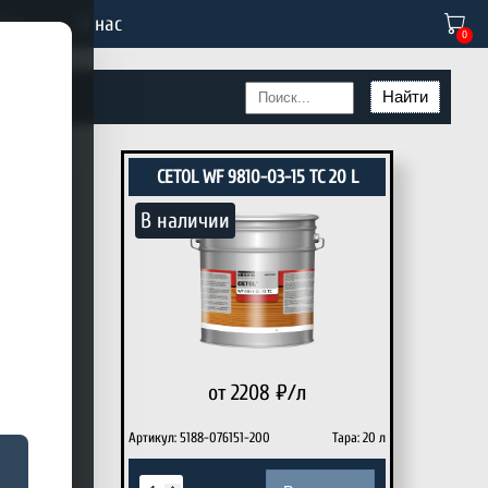
тво
О нас
0
Найти
CETOL WF 9810-03-15 TC 20 L
В наличии
от 2208
₽/л
Тара: 20 л
Артикул: 5188-076151-200
Тара: 20 л