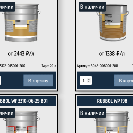
личии
В наличии
от 2443
₽/л
от 1338
₽/л
 5178-015001-200
Тара: 20 л
Артикул: 5048-008001-208
В корзину
В корз
BBOL WF 3310-06-25 B01
RUBBOL WP 198
личии
В наличии