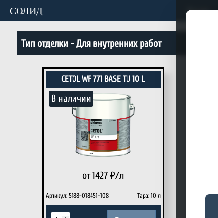
СОЛИД
Акции
Тип отделки -
Для внутренних работ
CETOL WF 771 BASE TU 10 L
CET
В наличии
В на
от 1427
₽/л
Артикул: 5188-018451-108
Тара: 10 л
Артикул: