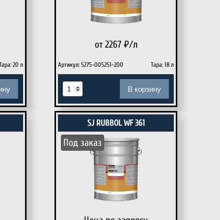
от 2267
₽/л
Тара: 20 л
Артикул: 5275-005251-200
Тара: 18 л
ину
В корзину
SJ RUBBOL WF 361
Под заказ