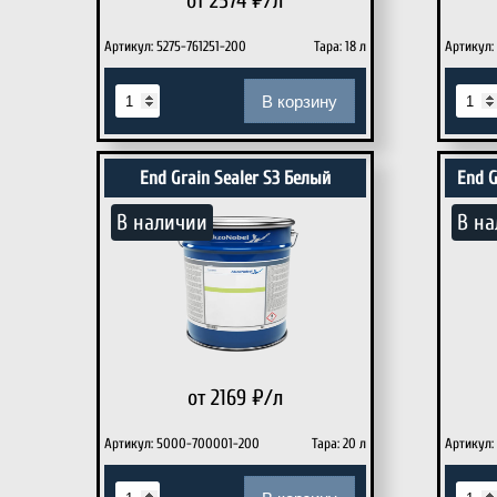
от 2574
₽/л
Артикул: 5275-761251-200
Тара: 18 л
Артикул:
В корзину
End Grain Sealer S3 Белый
End G
В наличии
В на
от 2169
₽/л
Артикул: 5000-700001-200
Тара: 20 л
Артикул: