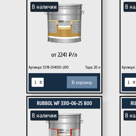
В наличии
В на
от 2241
₽/л
Артикул: 5178-014001-200
Тара: 20 л
Артикул:
В корзину
RUBBOL WF 3310-06-25 B00
RU
В наличии
В на