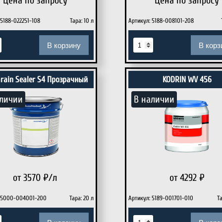
Цена по запросу
Цена по запросу
 5188-022251-108
Тара: 10 л
Артикул: 5188-008101-208
В корзину
В корз
rain Sealer S4 Прозрачный
KODRIN WV 456
личии
В наличии
от 3570
₽/л
от 4292
₽
 5000-004001-200
Тара: 20 л
Артикул: 5189-001701-010
Та