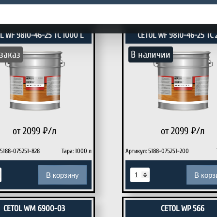
В корзину
В корз
L WF 9810-46-25 TC 1000 L
CETOL WF 9810-46-25 TC 
заказ
В наличии
от 2099
₽/л
от 2099
₽/л
 5188-075251-828
Тара: 1000 л
Артикул: 5188-075251-200
В корзину
В корз
CETOL WM 6900-03
CETOL WP 566