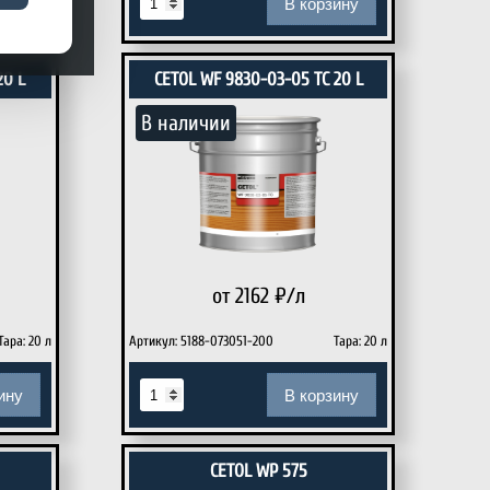
ину
В корзину
20 L
CETOL WF 9830-03-05 TC 20 L
В наличии
от 2162
₽/л
Тара: 20 л
Артикул: 5188-073051-200
Тара: 20 л
ину
В корзину
CETOL WP 575