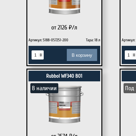
от 2126
₽/л
Артикул: 5188-057251-200
Тара: 18 л
Артикул:
В корзину
Rubbol WF340 B01
В наличии
Под 