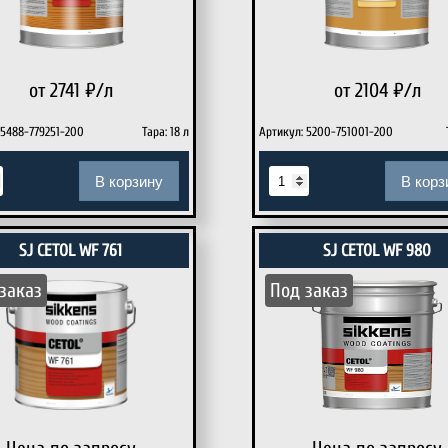
от 2741
₽/л
от 2104
₽/л
 5488-779251-200
Тара: 18 л
Артикул: 5200-751001-200
В корзину
В корз
SJ CETOL WF 761
SJ CETOL WF 980
заказ
Под заказ