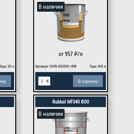
В наличии
от 957
₽/л
Тара: 20 л
Артикул: 5049-002001-498
Тара: 100 л
ину
В корзину
Rubbol WF340 B00
В наличии