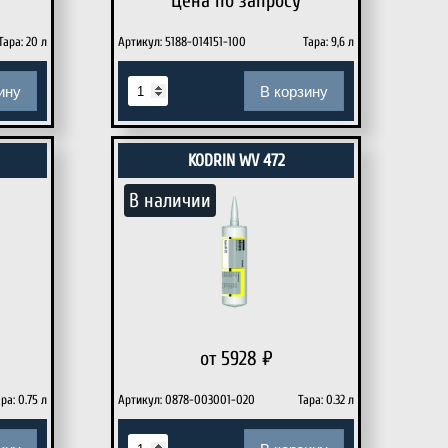
Цена по запросу
Тара: 20 л
Артикул: 5188-014151-100
Тара: 9,6 л
ину
В корзину
KODRIN WV 472
В наличии
от 5928
₽
ра: 0.75 л
Артикул: 0878-003001-020
Тара: 0.32 л