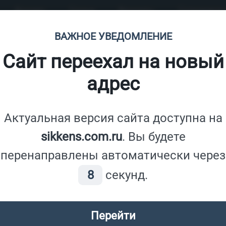
Каталог
Статьи
Контакты
Сотрудничес
ВАЖНОЕ УВЕДОМЛЕНИЕ
Сайт переехал на новый
адрес
OL WF 771 BASE TU 1000 L
CETOL WF 981
личии
Под заказ
Актуальная версия сайта доступна на
sikkens.com.ru
. Вы будете
перенаправлены автоматически через
8
секунд.
от 1297
₽/л
Цена по запросу
 5188-018451-828
Тара: 1000 л
Артикул: 5188-077251_200
Перейти