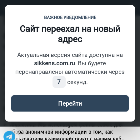
СОЛИД
Политика использования
ВАЖНОЕ УВЕДОМЛЕНИЕ
Сайт переехал на новый
файлов cookie
адрес
Что такое файлы cookie?
Актуальная версия сайта доступна на
sikkens.com.ru
. Вы будете
Файлы cookie - это небольшие текстовые файлы,
которые могут быть размещены на вашем
перенаправлены автоматически через
компьютере или мобильном устройстве при
7
секунд.
посещении веб-сайта. Они позволяют веб-сайту
запоминать ваши предпочтения и поведение на
сайте с течением времени.
Перейти
Как мы используем файлы cookie
Аналитика:
Мы используем файлы cookie для
сбора анонимной информации о том, как
пользователи взаимодействуют с нашим веб-