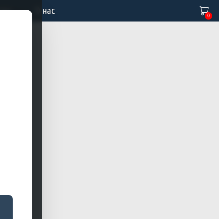
тво
О нас
0