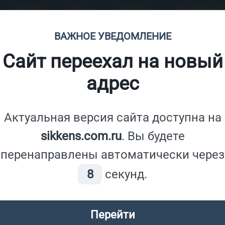
Каталог
Статьи
Контакты
Сотрудничес
ВАЖНОЕ УВЕДОМЛЕНИЕ
Свяжитесь с нами
Сайт переехал на новый
8 800 201 47 11
адрес
Все звонки по России бесплатны
info@sikkens-wood.ru
Актуальная версия сайта доступна на
sikkens.com.ru
Москва
,
ул. Перовская д.65. стр. 3
. Вы будете
перенаправлены автоматически через
7
секунд.
Перейти