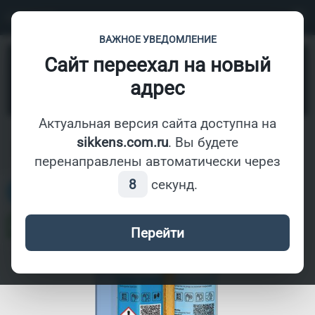
СОЛИД
ВАЖНОЕ УВЕДОМЛЕНИЕ
Ремонтные и сопутствующие материалы
- MAINTENANCE KIT 2 X
Сайт переехал на новый
250 ML
адрес
Найти
Актуальная версия сайта доступна на
sikkens.com.ru
. Вы будете
В наличии
перенаправлены автоматически через
8
секунд.
Перейти