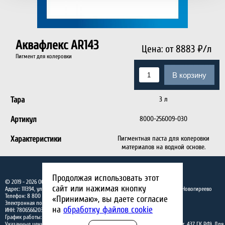
Аквафлекс AR143
Цена:
от 8883
₽/л
Пигмент для колеровки
В корзину
Тара
3 л
Артикул
8000-256009-030
Характеристики
Пигментная паста для колеровки
материалов на водной основе.
Продолжая использовать этот
© 2019 - 2026
ООО "СОЛИД"
сайт или нажимая кнопку
Адрес:
111394
,
ул Перовская, д. 65
,
г.Москва, вн.тер.г. муниципальный округ Новогиреево
Телефон:
8 800 201 47 11
«Принимаю», вы даете согласие
Электронная почта:
info@sikkens-wood.ru
на
обработку файлов cookie
ИНН: 7806566203
График работы: ПН-ПТ с 09:00 до 18:00.
Указанные цены на сайте не являются публичной офертой (ст.435 ГК РФ, cт. 437 ГК РФ). Для